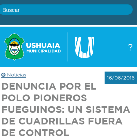
Inicio
?
Gobierno
Boletín
oficial
Servicios
Noticias
16/06/2016
Autoridades
DENUNCIA POR EL
Trámites
POLO PIONEROS
Defensa
Transparencia
FUEGUINOS: UN SISTEMA
civil
DE CUADRILLAS FUERA
Actualidad
Zoonosis
DE CONTROL
Correo