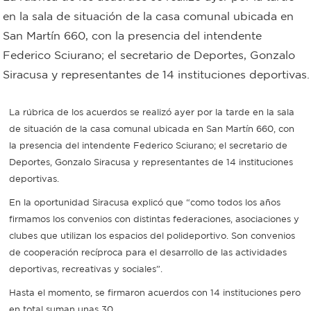
en la sala de situación de la casa comunal ubicada en
Bromatología
San Martín 660, con la presencia del intendente
Personal
Federico Sciurano; el secretario de Deportes, Gonzalo
Rentas
municipal
Siracusa y representantes de 14 instituciones deportivas.
Municipal
La rúbrica de los acuerdos se realizó ayer por la tarde en la sala
de situación de la casa comunal ubicada en San Martín 660, con
Mi
la presencia del intendente Federico Sciurano; el secretario de
bondi
Deportes, Gonzalo Siracusa y representantes de 14 instituciones
deportivas.
Boleto
En la oportunidad Siracusa explicó que “como todos los años
firmamos los convenios con distintas federaciones, asociaciones y
estudiantil
clubes que utilizan los espacios del polideportivo. Son convenios
de cooperación recíproca para el desarrollo de las actividades
deportivas, recreativas y sociales”.
Recorrido
Hasta el momento, se firmaron acuerdos con 14 instituciones pero
colectivos
en total suman unas 30.