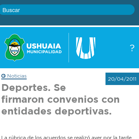
Inicio
?
Gobierno
Boletín
oficial
Servicios
Noticias
20/04/2011
Autoridades
Deportes. Se
Trámites
firmaron convenios con
Defensa
Transparencia
entidades deportivas.
civil
Actualidad
Zoonosis
La rúbrica de los acuerdos se realizó ayer por la tarde
Correo