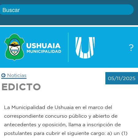
Inicio
?
Gobierno
Boletín
oficial
Servicios
Noticias
05/11/2025
Autoridades
EDICTO
Trámites
Defensa
Transparencia
La Municipalidad de Ushuaia en el marco del
civil
correspondiente concurso público y abierto de
Actualidad
antecedentes y oposición, llama a inscripción de
Zoonosis
postulantes para cubrir el siguiente cargo: a) un (1)
Correo