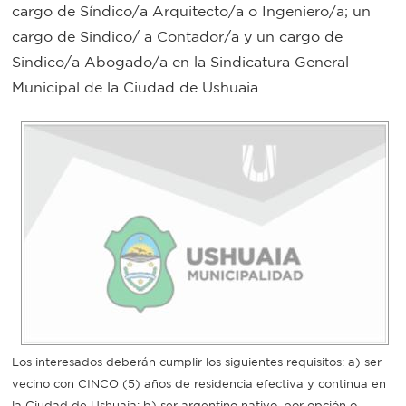
cargo de Síndico/a Arquitecto/a o Ingeniero/a; un
Bromatología
cargo de Sindico/ a Contador/a y un cargo de
Personal
Sindico/a Abogado/a en la Sindicatura General
Rentas
Municipal de la Ciudad de Ushuaia.
municipal
Municipal
Mi
bondi
Boleto
estudiantil
Recorrido
Los interesados deberán cumplir los siguientes requisitos: a) ser
vecino con CINCO (5) años de residencia efectiva y continua en
colectivos
la Ciudad de Ushuaia; b) ser argentino nativo, por opción o