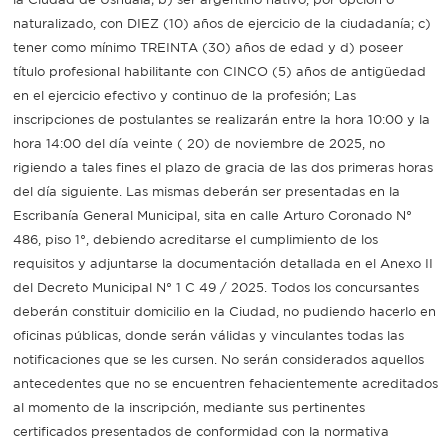
naturalizado, con DIEZ (10) años de ejercicio de la ciudadanía; c)
Recarga
tener como mínimo TREINTA (30) años de edad y d) poseer
título profesional habilitante con CINCO (5) años de antigüedad
SUBE
en el ejercicio efectivo y continuo de la profesión; Las
inscripciones de postulantes se realizarán entre la hora 10:00 y la
hora 14:00 del día veinte ( 20) de noviembre de 2025, no
rigiendo a tales fines el plazo de gracia de las dos primeras horas
del día siguiente. Las mismas deberán ser presentadas en la
Escribanía General Municipal, sita en calle Arturo Coronado N°
486, piso 1°, debiendo acreditarse el cumplimiento de los
requisitos y adjuntarse la documentación detallada en el Anexo II
del Decreto Municipal N° 1 C 49 / 2025. Todos los concursantes
deberán constituir domicilio en la Ciudad, no pudiendo hacerlo en
oficinas públicas, donde serán válidas y vinculantes todas las
notificaciones que se les cursen. No serán considerados aquellos
antecedentes que no se encuentren fehacientemente acreditados
al momento de la inscripción, mediante sus pertinentes
certificados presentados de conformidad con la normativa