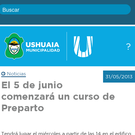
Inicio
?
Gobierno
Boletín
oficial
Servicios
Noticias
31/05/2013
Autoridades
El 5 de junio
Trámites
comenzará un curso de
Defensa
Transparencia
Preparto
civil
Actualidad
Zoonosis
Tendrá lugar el miércoles a partir de las 14 en el edifico
Correo