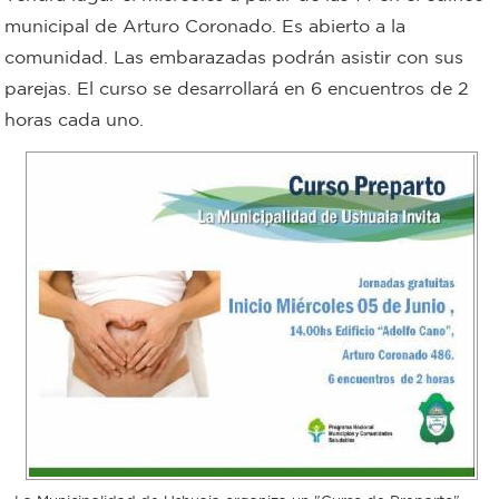
municipal de Arturo Coronado. Es abierto a la
Bromatología
comunidad. Las embarazadas podrán asistir con sus
Personal
parejas. El curso se desarrollará en 6 encuentros de 2
Rentas
municipal
horas cada uno.
Municipal
Mi
bondi
Boleto
estudiantil
Recorrido
colectivos