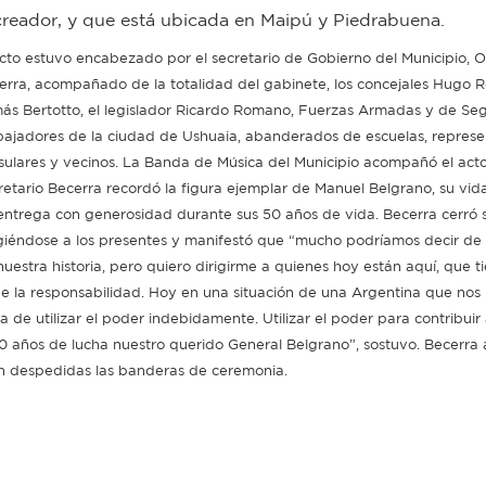
creador, y que está ubicada en Maipú y Piedrabuena.
acto estuvo encabezado por el secretario de Gobierno del Municipio, 
erra, acompañado de la totalidad del gabinete, los concejales Hugo 
ás Bertotto, el legislador Ricardo Romano, Fuerzas Armadas y de Seg
ajadores de la ciudad de Ushuaia, abanderados de escuelas, represe
sulares y vecinos. La Banda de Música del Municipio acompañó el acto
retario Becerra recordó la figura ejemplar de Manuel Belgrano, su vid
entrega con generosidad durante sus 50 años de vida. Becerra cerró s
igiéndose a los presentes y manifestó que “mucho podríamos decir de 
nuestra historia, pero quiero dirigirme a quienes hoy están aquí, que 
e la responsabilidad. Hoy en una situación de una Argentina que nos 
a de utilizar el poder indebidamente. Utilizar el poder para contribuir
0 años de lucha nuestro querido General Belgrano”, sostuvo. Becerra
ron despedidas las banderas de ceremonia.