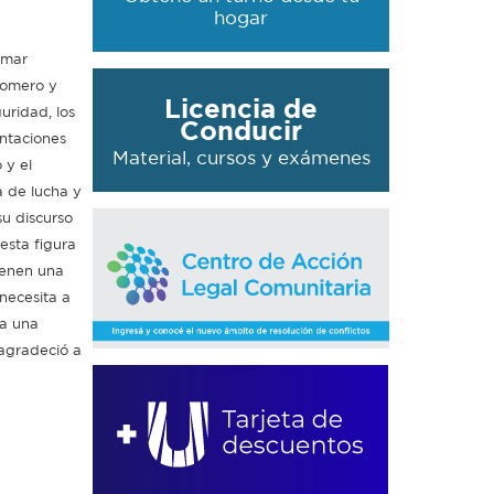
hogar
Omar
Romero y
Licencia de
uridad, los
Conducir
ntaciones
Material, cursos y exámenes
 y el
a de lucha y
u discurso
esta figura
tienen una
necesita a
 a una
 agradeció a