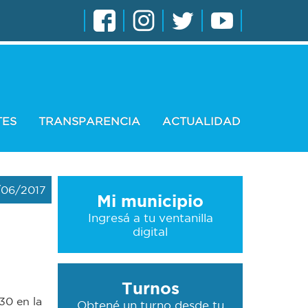
TES
TRANSPARENCIA
ACTUALIDAD
/06/2017
Mi municipio
Ingresá a tu ventanilla
digital
Turnos
:30 en la
Obtené un turno desde tu