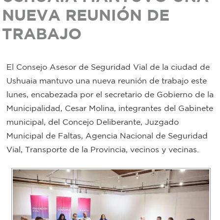
NUEVA REUNIÓN DE
Bromatología
Personal
TRABAJO
Rentas
municipal
Municipal
El Consejo Asesor de Seguridad Vial de la ciudad de
Ushuaia mantuvo una nueva reunión de trabajo este
Mi
lunes, encabezada por el secretario de Gobierno de la
Municipalidad, Cesar Molina, integrantes del Gabinete
bondi
municipal, del Concejo Deliberante, Juzgado
Municipal de Faltas, Agencia Nacional de Seguridad
Boleto
Vial, Transporte de la Provincia, vecinos y vecinas.
estudiantil
Recorrido
colectivos