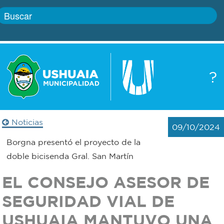
Inicio
?
Gobierno
Boletín
oficial
Servicios
Noticias
09/10/2024
Autoridades
Trámites
Borgna presentó el proyecto de la
doble bicisenda Gral. San Martín
Defensa
Transparencia
EL CONSEJO ASESOR DE
civil
Actualidad
SEGURIDAD VIAL DE
Zoonosis
USHUAIA MANTUVO UNA
Correo