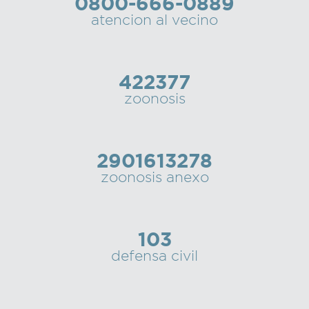
0800-666-0889
atencion al vecino
422377
zoonosis
2901613278
zoonosis anexo
103
defensa civil