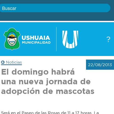
Inicio
?
Gobierno
Boletín
oficial
Servicios
Noticias
22/08/2013
Autoridades
El domingo habrá
Trámites
una nueva jornada de
Defensa
Transparencia
adopción de mascotas
civil
Actualidad
Zoonosis
Será en el Paseo de las Rosas de 11 a 17 horas. La
Correo