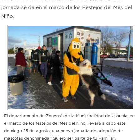
jornada se da en el marco de los Festejos del Mes del
Bromatología
Niño.
Personal
Rentas
municipal
Municipal
Mi
bondi
Boleto
estudiantil
El departamento de Zoonosis de la Municipalidad de Ushuaia, en
Recorrido
el marco de los festejos del Mes del Niño, llevará a cabo este
domingo 25 de agosto, una nueva jornada de adopción de
colectivos
mascotas denominada "Quiero ser parte de tu Familia".