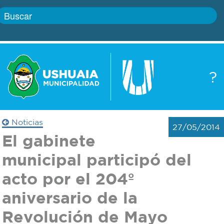
Inicio
?
Gobierno
Boletín
oficial
Servicios
Noticias
27/05/2014
Autoridades
El gabinete
Trámites
municipal participó del
Defensa
Transparencia
acto por el 204º
civil
aniversario de la
Actualidad
Zoonosis
Revolución de Mayo
Correo