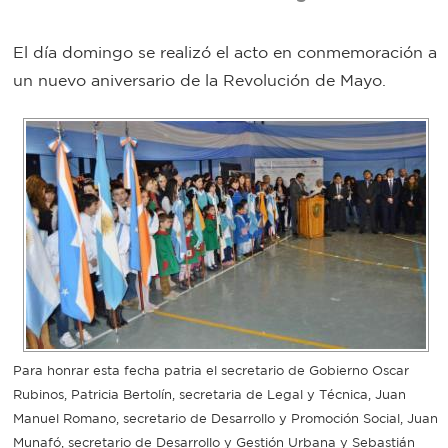
Bromatología
El día domingo se realizó el acto en conmemoración a
Personal
un nuevo aniversario de la Revolución de Mayo.
Rentas
municipal
Municipal
Mi
bondi
Boleto
estudiantil
Para honrar esta fecha patria el secretario de Gobierno Oscar
Recorrido
Rubinos, Patricia Bertolín, secretaria de Legal y Técnica, Juan
Manuel Romano, secretario de Desarrollo y Promoción Social, Juan
colectivos
Munafó, secretario de Desarrollo y Gestión Urbana y Sebastián