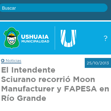
Inicio
?
Gobierno
Boletín
oficial
Servicios
Noticias
25/10/2013
Autoridades
El Intendente
Trámites
Sciurano recorrió Moon
Defensa
Transparencia
Manufacturer y FAPESA en
civil
Río Grande
Actualidad
Zoonosis
Correo