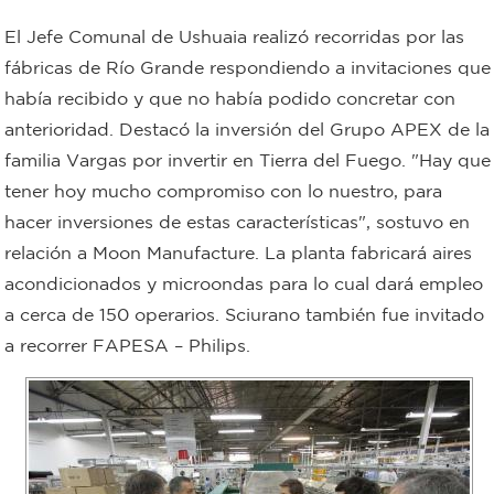
Bromatología
El Jefe Comunal de Ushuaia realizó recorridas por las
Personal
fábricas de Río Grande respondiendo a invitaciones que
había recibido y que no había podido concretar con
Rentas
municipal
anterioridad. Destacó la inversión del Grupo APEX de la
Municipal
familia Vargas por invertir en Tierra del Fuego. "Hay que
tener hoy mucho compromiso con lo nuestro, para
Mi
hacer inversiones de estas características", sostuvo en
relación a Moon Manufacture. La planta fabricará aires
bondi
acondicionados y microondas para lo cual dará empleo
a cerca de 150 operarios. Sciurano también fue invitado
Boleto
a recorrer FAPESA – Philips.
estudiantil
Recorrido
colectivos