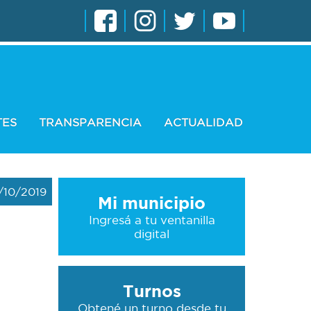
TES
TRANSPARENCIA
ACTUALIDAD
/10/2019
Mi municipio
Ingresá a tu ventanilla
digital
Turnos
Obtené un turno desde tu