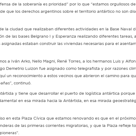
defensa de la soberanía es prioridad” por lo que “estamos orgullosos d
e que los derechos argentinos sobre el territorio antártico no son dis
e la ciudad que realizaban diferentes actividades en la Base Naval 
ión de las bases Belgrano I y Esperanza realizando diferentes tareas,
s asignadas estaban construir las viviendas necesarias para el asenta
s a Iván Arko, Nello Magni, René Torres, a los hermanos Luis y Alfo
ego Demetrio Luizon fue asignado como telegrafista y por razones clim
uí un reconocimiento a estos vecinos que abrieron el camino para qu
añas”, continuó.
rtida y tiene que desarrollar el puerto de logística antártica porqu
undamental en esa mirada hacia la Antártida, en esa mirada geoestraté
iso en esta Plaza Cívica que estamos renovando es que en el próximo
eras de las primeras corrientes migratorias, y que la Plaza refleje to
pioneras”.