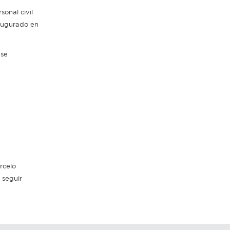
onal civil
naugurado en
ase
rcelo
 seguir