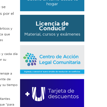
hogar
 se
s por el
Licencia de
Conducir
árticos y
Material, cursos y exámenes
aca que
es
 y cada día
r su
menaje a
ente de
 y su tiempo
itantes
 que “para