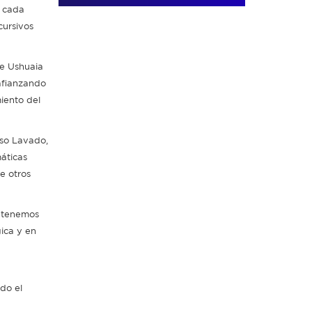
e cada
cursivos
de Ushuaia
 afianzando
miento del
nso Lavado,
áticas
e otros
e tenemos
gica y en
do el