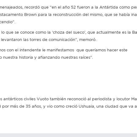
menajeados, recordó que “en el año 52 fueron a la Antártida como pers
stacamento Brown para la reconstrucción del mismo, que se había i
cendio”.
a lo que se conoce como la ‘choza del sueco’, que actualmente es la B
 levantaron las torres de comunicación”, memoró.
mos con el intendente le manifestamos que queríamos hacer este
nuestra historia y afianzando nuestras raíces”.
 antárticos civiles Vuoto también reconoció al periodista y locutor Ma
ad por más de 35 años, y vio como creció Ushuaia, una ciudad que va a