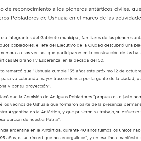
 de reconocimiento a los pioneros antárticos civiles, que
ros Pobladores de Ushuaia en el marco de las actividade
to a integrantes del Gabinete municipal, familiares de los pioneros ant
iguos pobladores, el jefe del Ejecutivo de la Ciudad descubrió una pl
memora a esos vecinos que participaron en la construcción de las bas
árticas Belgrano I y Esperanza, en la década del 50.
to remarcó que “Ushuaia cumple 135 años este próximo 12 de octubre
 pasa va cobrando mayor trascendencia por la gente de la ciudad, po
oria y por su proyección”.
tacó que la Comisión de Antiguos Pobladores “propuso este justo ho
éllos vecinos de Ushuaia que formaron parte de la presencia perman
stra Argentina en la Antártida, y que pusieron su trabajo, su esfuerzo
esa porción de nuestra Patria”.
cia argentina en la Antártida, durante 40 años fuimos los únicos hab
95 años, es un récord que nos enorgullece”, y en esa línea manifestó