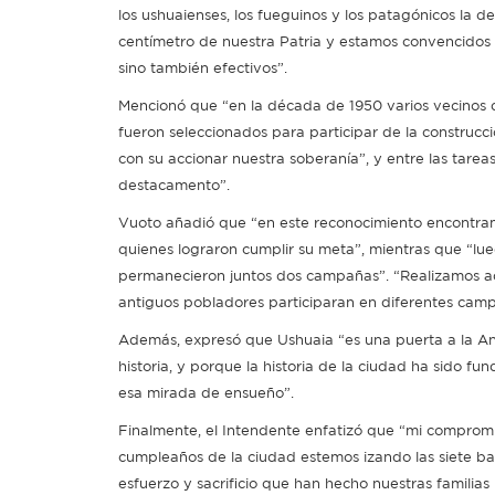
los ushuaienses, los fueguinos y los patagónicos la 
centímetro de nuestra Patria y estamos convencidos d
sino también efectivos”.
Mencionó que “en la década de 1950 varios vecinos d
fueron seleccionados para participar de la construcc
con su accionar nuestra soberanía”, y entre las tarea
destacamento”.
Vuoto añadió que “en este reconocimiento encontramo
quienes lograron cumplir su meta”, mientras que “lu
permanecieron juntos dos campañas”. “Realizamos aq
antiguos pobladores participaran en diferentes camp
Además, expresó que Ushuaia “es una puerta a la Antá
historia, y porque la historia de la ciudad ha sido f
esa mirada de ensueño”.
Finalmente, el Intendente enfatizó que “mi comprom
cumpleaños de la ciudad estemos izando las siete band
esfuerzo y sacrificio que han hecho nuestras familias 