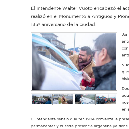
El intendente Walter Vuoto encabezó el acto
realizó en el Monumento a Antiguos y Pione
135º aniversario de la ciudad.
Jun
ant
con
ant
Vuo
que
hist
Des
aqu
nue
en 
El Intendente señaló que “en 1904 comienza la presen
permanentes y nuestra presencia argentina ya tiene 