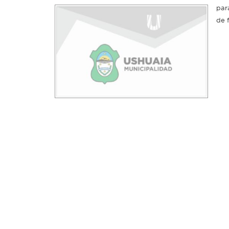
par
de 