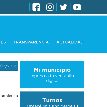
TES
TRANSPARENCIA
ACTUALIDAD
/12/2017
Mi municipio
Ingresá a tu ventanilla
digital
 adhiere a
Turnos
Obtené un turno desde tu