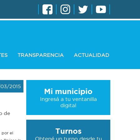
TES
TRANSPARENCIA
ACTUALIDAD
/03/2015
Mi municipio
Ingresá a tu ventanilla
digital
go de
Turnos
 por el
Obtené un turno desde tu