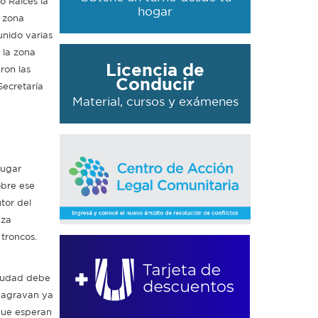
o Raíces la
hogar
a zona
unido varias
 la zona
Licencia de
ron las
Conducir
Secretaría
Material, cursos y exámenes
lugar
obre ese
tor del
nza
 troncos.
ciudad debe
s agravan ya
 que esperan