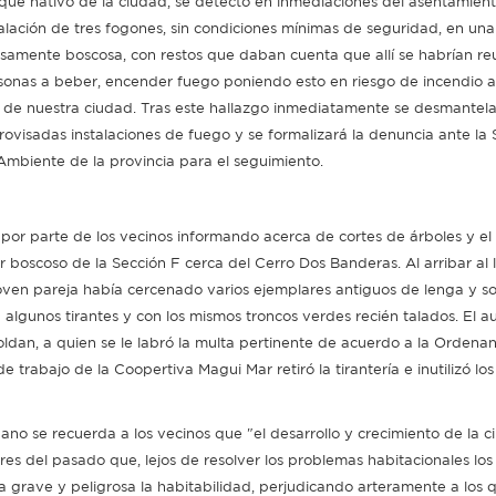
que nativo de la ciudad, se detectó en inmediaciones del asentamient
talación de tres fogones, sin condiciones mínimas de seguridad, en un
samente boscosa, con restos que daban cuenta que allí se habrían re
sonas a beber, encender fuego poniendo esto en riesgo de incendio a
a de nuestra ciudad. Tras este hallazgo inmediatamente se desmantela
rovisadas instalaciones de fuego y se formalizará la denuncia ante la 
Ambiente de la provincia para el seguimiento.
 por parte de los vecinos informando acerca de cortes de árboles y el
 boscoso de la Sección F cerca del Cerro Dos Banderas. Al arribar al 
oven pareja había cercenado varios ejemplares antiguos de lenga y s
lgunos tirantes y con los mismos troncos verdes recién talados. El au
ldan, a quien se le labró la multa pertinente de acuerdo a la Ordena
 trabajo de la Coopertiva Magui Mar retiró la tirantería e inutilizó los
ano se recuerda a los vecinos que "el desarrollo y crecimiento de la 
ores del pasado que, lejos de resolver los problemas habitacionales lo
na grave y peligrosa la habitabilidad, perjudicando arteramente a los