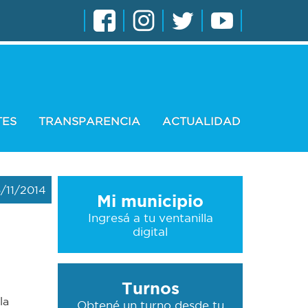
TES
TRANSPARENCIA
ACTUALIDAD
/11/2014
Mi municipio
Ingresá a tu ventanilla
digital
Turnos
la
Obtené un turno desde tu