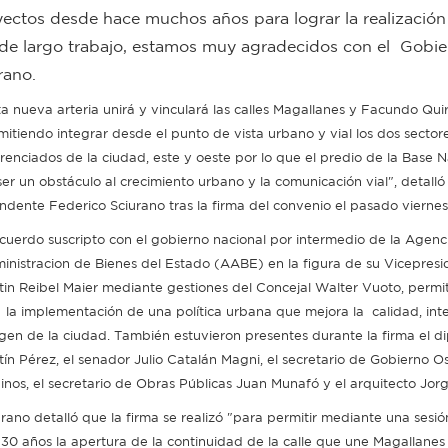
ectos desde hace muchos años para lograr la realización
ón de largo trabajo, estamos muy agradecidos con el Gobi
rano.
ta nueva arteria unirá y vinculará las calles Magallanes y Facundo Qui
mitiendo integrar desde el punto de vista urbano y vial los dos sector
erenciados de la ciudad, este y oeste por lo que el predio de la Base 
ser un obstáculo al crecimiento urbano y la comunicación vial", detalló 
endente Federico Sciurano tras la firma del convenio el pasado viernes
acuerdo suscripto con el gobierno nacional por intermedio de la Agenc
inistracion de Bienes del Estado (AABE) en la figura de su Vicepresi
tin Reibel Maier mediante gestiones del Concejal Walter Vuoto, permi
 la implementación de una política urbana que mejora la calidad, int
gen de la ciudad. También estuvieron presentes durante la firma el d
tín Pérez, el senador Julio Catalán Magni, el secretario de Gobierno O
inos, el secretario de Obras Públicas Juan Munafó y el arquitecto Jor
urano detalló que la firma se realizó "para permitir mediante una sesi
 30 años la apertura de la continuidad de la calle que une Magallane