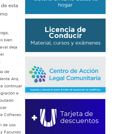
hogar
 de esta
erno
Licencia de
roga,
Conducir
es bien
Material, cursos y exámenes
Naval deja
el
.
ia de
dente Arq.
te continuar
egración e
iputado
scar
ge Cófreces.
ón de uso
s y Facundo