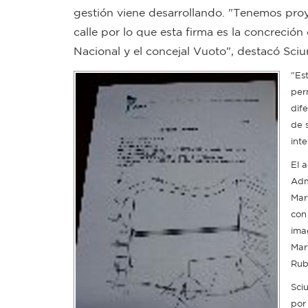
gestión viene desarrollando. "Tenemos proy
calle por lo que esta firma es la concreci
Nacional y el concejal Vuoto", destacó Sciu
"Es
per
dif
de 
int
El 
Adm
Mar
con
ima
Mar
Rub
Sci
por