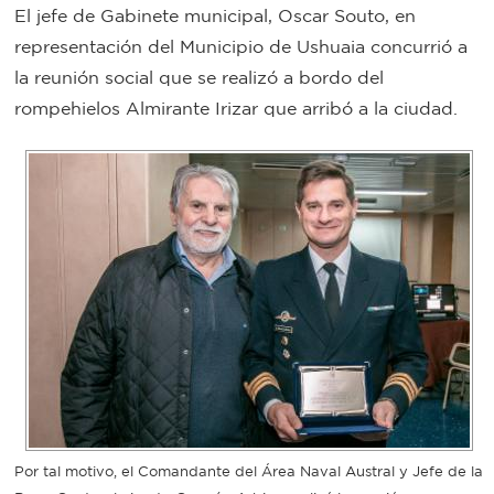
El jefe de Gabinete municipal, Oscar Souto, en
Bromatología
representación del Municipio de Ushuaia concurrió a
Personal
la reunión social que se realizó a bordo del
Rentas
municipal
rompehielos Almirante Irizar que arribó a la ciudad.
Municipal
Mi
bondi
Boleto
estudiantil
Recorrido
Por tal motivo, el Comandante del Área Naval Austral y Jefe de la
colectivos