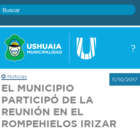
Inicio
?
Gobierno
Boletín
oficial
Servicios
Noticias
11/10/2017
Autoridades
EL MUNICIPIO
Trámites
PARTICIPÓ DE LA
Defensa
Transparencia
REUNIÓN EN EL
civil
ROMPEHIELOS IRIZAR
Actualidad
Zoonosis
Correo