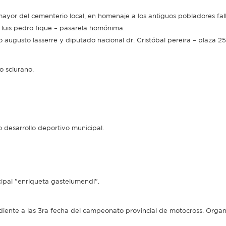
mayor del cementerio local, en homenaje a los antiguos pobladores fal
o luis pedro fique – pasarela homónima.
augusto lasserre y diputado nacional dr. Cristóbal pereira – plaza 2
o sciurano.
 desarrollo deportivo municipal.
icipal "enriqueta gastelumendi".
diente a las 3ra fecha del campeonato provincial de motocross. Orga