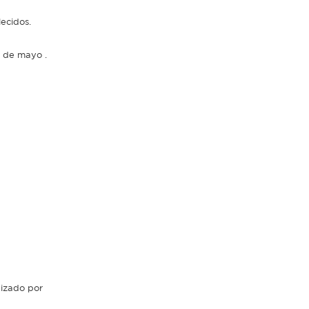
lecidos.
5 de mayo .
nizado por