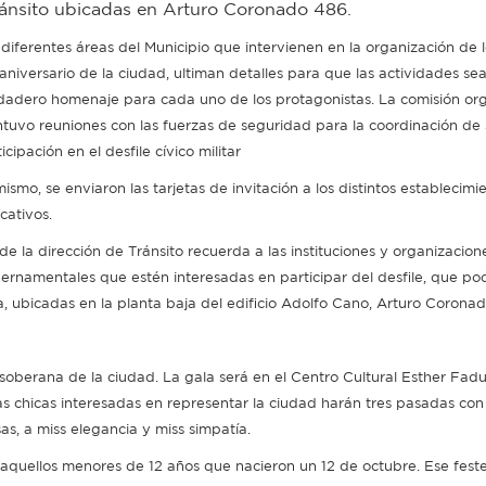
 Tránsito ubicadas en Arturo Coronado 486.
 diferentes áreas del Municipio que intervienen en la organización de 
 aniversario de la ciudad, ultiman detalles para que las actividades se
dadero homenaje para cada uno de los protagonistas. La comisión or
tuvo reuniones con las fuerzas de seguridad para la coordinación de 
icipación en el desfile cívico militar
ismo, se enviaron las tarjetas de invitación a los distintos establecimi
cativos.
de la dirección de Tránsito recuerda a las instituciones y organizacion
ernamentales que estén interesadas en participar del desfile, que po
rea, ubicadas en la planta baja del edificio Adolfo Cano, Arturo Corona
 soberana de la ciudad. La gala será en el Centro Cultural Esther Fadul
las chicas interesadas en representar la ciudad harán tres pasadas con
as, a miss elegancia y miss simpatía.
e aquellos menores de 12 años que nacieron un 12 de octubre. Ese feste