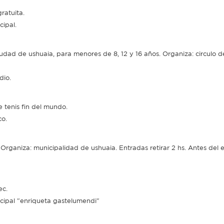
gratuita.
cipal.
iudad de ushuaia, para menores de 8, 12 y 16 años. Organiza: circulo d
dio.
 tenis fin del mundo.
co.
. Organiza: municipalidad de ushuaia. Entradas retirar 2 hs. Antes del 
ec.
nicipal "enriqueta gastelumendi"