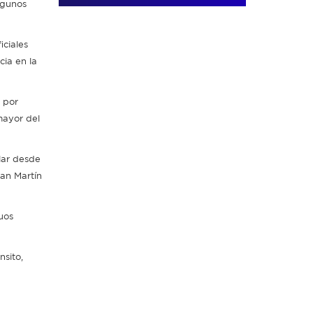
lgunos
iciales
ia en la
 por
mayor del
lar desde
San Martín
uos
nsito,