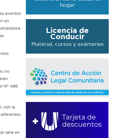
hogar
los eventos
an un
ganizadora
Licencia de
Conducir
su
Material, cursos y exámenes
entos
es no
drán
do N° 486.
, con la
 diferentes
jo será en