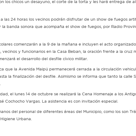
n los chicos un desayuno, el corte de la torta y les hará entrega de a
 a las 24 horas los vecinos podrán disfrutar de un show de fuegos artif
 la banda sonora que acompaña el show de fuegos, por Radio Provinc
ocolares comenzarán a la 9 de la mañana e incluyen el acto organizado
, vecinos y funcionarios en la Casa Beban, la oración frente a la cruz 
zará el desarrollo del desfile cívico militar.
nica que la Avenida Maipú permanecerá cerrada a la circulación vehicu
ta la finalización del desfile. Asimismo se informa que tanto la calle 
.
iudad, el lunes 14 de octubre se realizará la Cena Homenaje a los Antig
osé Cochocho Vargas. La asistencia es con invitación especial.
anos del personal de diferentes áreas del Municipio, como los son Trá
e Higiene Urbana.