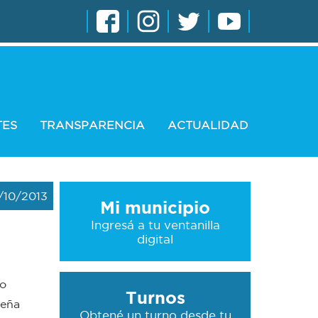
TES
TRANSPARENCIA
ACTUALIDAD
/10/2013
Mi municipio
Ingresá a tu ventanilla
digital
vo
Turnos
seña
Obtené un turno desde tu