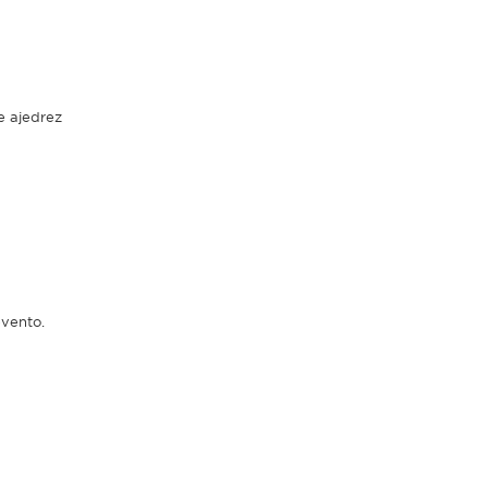
e ajedrez
evento.