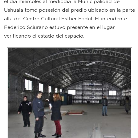
el día miércoles al mediodía la Municipalidad de
Bromatología
Ushuaia tomó posesión del predio ubicado en la parte
Personal
alta del Centro Cultural Esther Fadul. El intendente
Federico Sciurano estuvo presente en el lugar
Rentas
municipal
verificando el estado del espacio.
Municipal
Mi
bondi
Boleto
estudiantil
Recorrido
colectivos