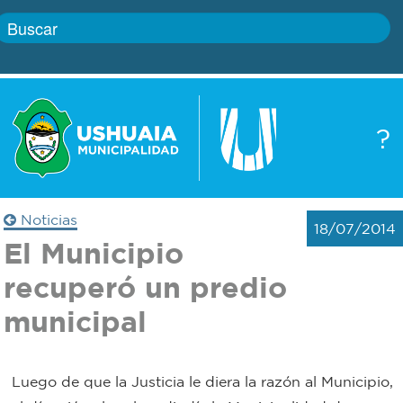
Inicio
?
Gobierno
Boletín
oficial
Servicios
Noticias
18/07/2014
Autoridades
El Municipio
Trámites
recuperó un predio
Defensa
Transparencia
municipal
civil
Actualidad
Zoonosis
Luego de que la Justicia le diera la razón al Municipio,
Correo