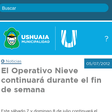
Inicio
?
Gobierno
Boletín
oficial
Servicios
Noticias
05/07/2012
Autoridades
El Operativo Nieve
Trámites
continuará durante el fin
Defensa
Transparencia
de semana
civil
Actualidad
Zoonosis
Este sábado 7 y domingo 8 de julio continuará el
Correo