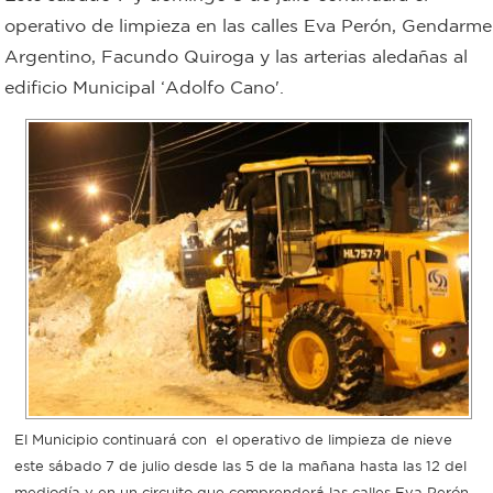
operativo de limpieza en las calles Eva Perón, Gendarme
Bromatología
Argentino, Facundo Quiroga y las arterias aledañas al
Personal
edificio Municipal ‘Adolfo Cano'.
Rentas
municipal
Municipal
Mi
bondi
Boleto
estudiantil
Recorrido
El Municipio continuará con el operativo de limpieza de nieve
este sábado 7 de julio desde las 5 de la mañana hasta las 12 del
colectivos
mediodía y en un circuito que comprenderá las calles Eva Perón,