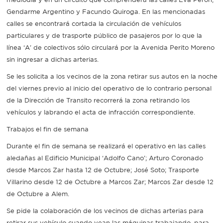
Gendarme Argentino y Facundo Quiroga. En las mencionadas
Recarga
calles se encontrará cortada la circulación de vehículos
particulares y de trasporte público de pasajeros por lo que la
SUBE
línea ‘A' de colectivos sólo circulará por la Avenida Perito Moreno
sin ingresar a dichas arterias.
Se les solicita a los vecinos de la zona retirar sus autos en la noche
del viernes previo al inicio del operativo de lo contrario personal
de la Dirección de Transito recorrerá la zona retirando los
vehículos y labrando el acta de infracción correspondiente.
Trabajos el fin de semana
Durante el fin de semana se realizará el operativo en las calles
aledañas al Edificio Municipal ‘Adolfo Cano'; Arturo Coronado
desde Marcos Zar hasta 12 de Octubre; José Soto; Trasporte
Villarino desde 12 de Octubre a Marcos Zar; Marcos Zar desde 12
de Octubre a Alem.
Se pide la colaboración de los vecinos de dichas arterias para
retirar sus vehículo cuando vean las máquinas trabajando, para