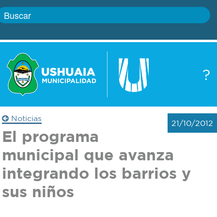
Inicio
?
Gobierno
Boletín
oficial
Servicios
Noticias
21/10/2012
Autoridades
El programa
Trámites
municipal que avanza
Defensa
Transparencia
integrando los barrios y
civil
sus niños
Actualidad
Zoonosis
Correo