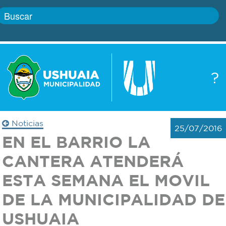
Inicio
?
Gobierno
Boletín
oficial
Servicios
Noticias
25/07/2016
Autoridades
EN EL BARRIO LA
Trámites
CANTERA ATENDERÁ
Defensa
Transparencia
ESTA SEMANA EL MOVIL
civil
DE LA MUNICIPALIDAD DE
Actualidad
Zoonosis
USHUAIA
Correo