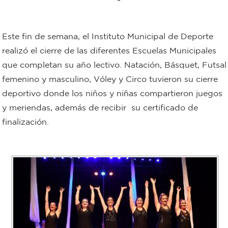
Bromatología
Personal
Este fin de semana, el Instituto Municipal de Deporte
Rentas
municipal
realizó el cierre de las diferentes Escuelas Municipales
que completan su año lectivo. Natación, Básquet, Futsal
Municipal
femenino y masculino, Vóley y Circo tuvieron su cierre
deportivo donde los niños y niñas compartieron juegos
Mi
y meriendas, además de recibir su certificado de
bondi
finalización.
Boleto
estudiantil
Recorrido
colectivos