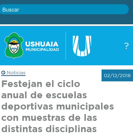
Inicio
?
Gobierno
Boletín
oficial
Servicios
Noticias
02/12/2018
Autoridades
Festejan el ciclo
Trámites
anual de escuelas
Defensa
Transparencia
deportivas municipales
civil
con muestras de las
Actualidad
Zoonosis
distintas disciplinas
Correo