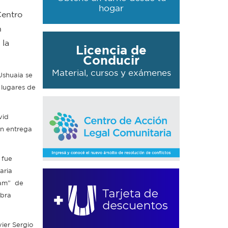
hogar
Centro
n
 la
Licencia de
Conducir
Material, cursos y exámenes
Ushuaia se
 lugares de
vid
on entrega
 fue
aria
nam” de
obra
ier Sergio