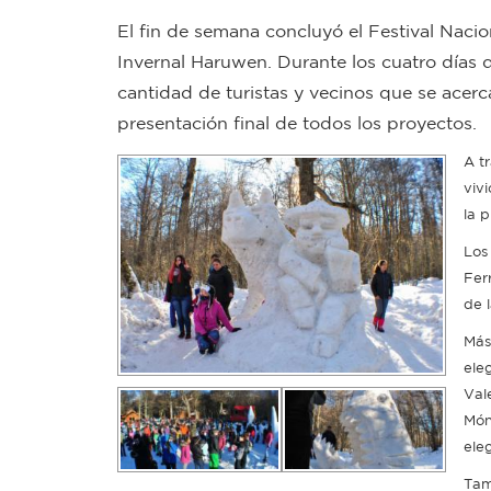
El fin de semana concluyó el Festival Naci
Invernal Haruwen. Durante los cuatro días d
cantidad de turistas y vecinos que se acerc
presentación final de todos los proyectos.
A t
viv
la p
Los
Fer
de l
Más
ele
Val
Món
ele
Tam