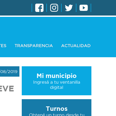
TES
TRANSPARENCIA
ACTUALIDAD
/08/2019
Mi municipio
Ingresá a tu ventanilla
EVE
digital
Turnos
Obtené un turno desde tu