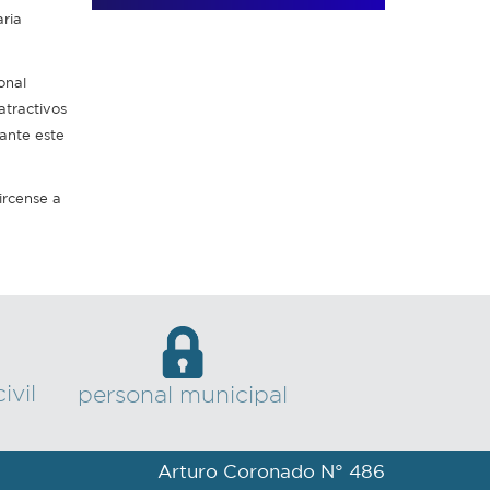
aria
onal
atractivos
lante este
ircense a
ivil
personal municipal
Arturo Coronado N° 486