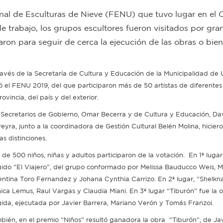
onal de Esculturas de Nieve (FENU) que tuvo lugar en el 
e trabajo, los grupos escultores fueron visitados por gra
aron para seguir de cerca la ejecución de las obras o bien
ravés de la Secretaría de Cultura y Educación de la Municipalidad de 
ió el FENU 2019, del que participaron más de 50 artistas de diferentes
rovincia, del país y del exterior.
 Secretarios de Gobierno, Omar Becerra y de Cultura y Educación, Da
reyra, junto a la coordinadora de Gestión Cultural Belén Molina, hicier
as distinciones.
 de 500 niños, niñas y adultos participaron de la votación. En 1º lugar
gido ”El Viajero”, del grupo conformado por Melissa Bauducco Weis, M
entina Toro Fernandez y Johana Cynthia Carrizo. En 2º lugar, “Shelk
ica Lemus, Raul Vargas y Claudia Miani. En 3º lugar “Tiburón” fue la 
gida, ejecutada por Javier Barrera, Mariano Verón y Tomás Franzoi.
bién, en el premio “Niños” resultó ganadora la obra “Tiburón”, de Jav