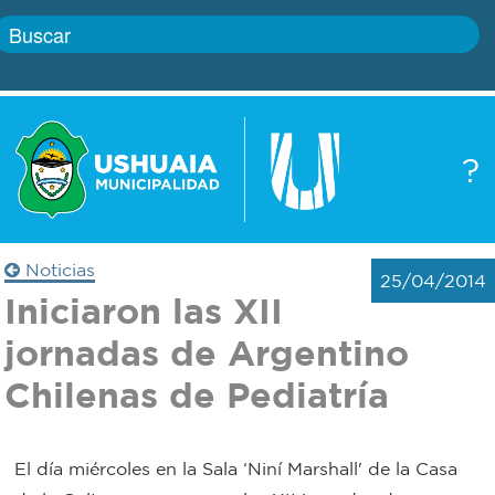
Inicio
?
Gobierno
Boletín
oficial
Servicios
Noticias
25/04/2014
Autoridades
Iniciaron las XII
Trámites
jornadas de Argentino
Defensa
Transparencia
Chilenas de Pediatría
civil
Actualidad
Zoonosis
El día miércoles en la Sala ‘Niní Marshall' de la Casa
Correo