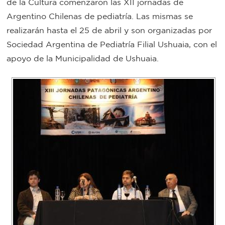
de la Cultura comenzaron las XII jornadas de
Bromatología
Argentino Chilenas de pediatría. Las mismas se
Personal
realizarán hasta el 25 de abril y son organizadas por
Sociedad Argentina de Pediatría Filial Ushuaia, con el
Rentas
municipal
apoyo de la Municipalidad de Ushuaia.
Municipal
Mi
bondi
Boleto
estudiantil
Recorrido
colectivos