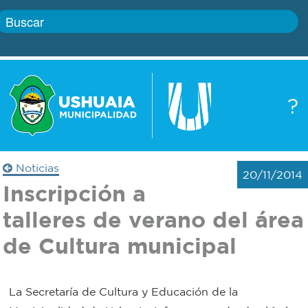
Inicio
?
Gobierno
Boletín
oficial
Servicios
Noticias
20/11/2014
Autoridades
Inscripción a
Trámites
talleres de verano del área
Defensa
Transparencia
de Cultura municipal
civil
Actualidad
Zoonosis
La Secretaría de Cultura y Educación de la
Correo