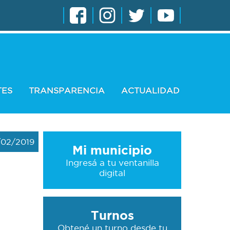
TES
TRANSPARENCIA
ACTUALIDAD
/02/2019
Mi municipio
Ingresá a tu ventanilla
digital
Turnos
Obtené un turno desde tu