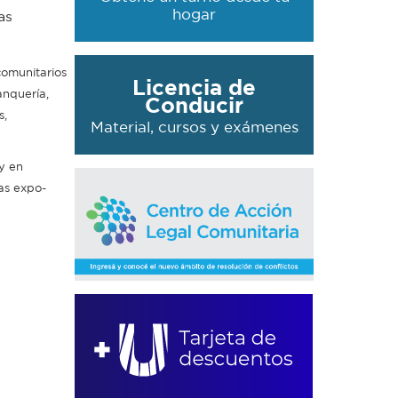
hogar
as
comunitarios
Licencia de
anquería,
Conducir
s,
Material, cursos y exámenes
 y en
as expo-