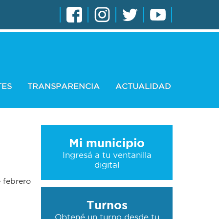
TES
TRANSPARENCIA
ACTUALIDAD
Mi municipio
Ingresá a tu ventanilla
digital
 febrero
Turnos
Obtené un turno desde tu