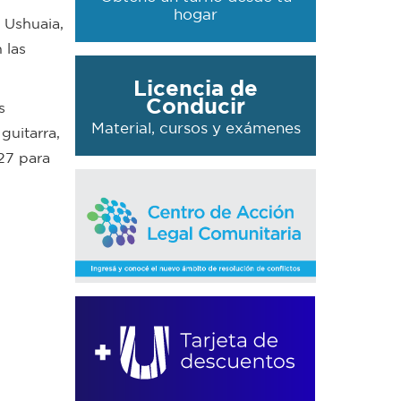
hogar
 Ushuaia,
 las
Licencia de
Conducir
s
Material, cursos y exámenes
 guitarra,
 27 para