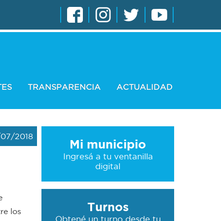
TES
TRANSPARENCIA
ACTUALIDAD
/07/2018
Mi municipio
Ingresá a tu ventanilla
digital
e
Turnos
re los
Obtené un turno desde tu