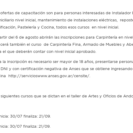
 ofertas de capacitación son para personas interesadas de Instalador E
ciliario nivel inicial, mantenimiento de instalaciones eléctricas, reposte
ficación, Pastelería y Cocina, todos esos cursos en nivel inicial.
rtir del 6 de agosto abrirán las inscripciones para Carpintería en nivel 
ecerá también el curso de Carpintería Fina, Armado de Muebles y Abe
a el que deberán contar con nivel inicial aprobado.
a la inscripción es necesario ser mayor de 18 años, presentarse perso
 DNI y con certificación negativa de Anses que se obtiene ingresando 
ina http://servicioswww.anses.gov.ar/censite/.
siguientes cursos que se dictan en el taller de Artes y Oficios de Ando
nicia: 30/07 finaliza: 21/09.
icia: 30/07 finaliza: 21/09.