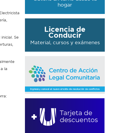
hogar
lectricista
ría,
Licencia de
Conducir
inicial. Se
Material, cursos y exámenes
rturas,
nalmente
a la
rra: