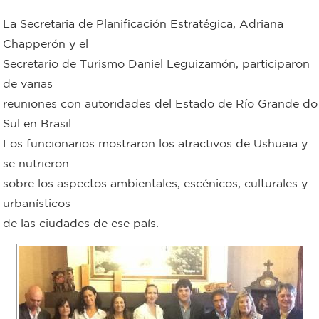
Bromatología
La Secretaria de Planificación Estratégica, Adriana
Personal
Chapperón y el
Secretario de Turismo Daniel Leguizamón, participaron
Rentas
municipal
de varias
Municipal
reuniones con autoridades del Estado de Río Grande do
Sul en Brasil.
Mi
Los funcionarios mostraron los atractivos de Ushuaia y
se nutrieron
bondi
sobre los aspectos ambientales, escénicos, culturales y
urbanísticos
Boleto
de las ciudades de ese país.
estudiantil
Recorrido
colectivos