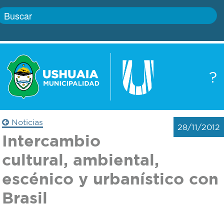
Inicio
?
Gobierno
Boletín
oficial
Servicios
Noticias
28/11/2012
Autoridades
Intercambio
Trámites
cultural, ambiental,
Defensa
Transparencia
escénico y urbanístico con
civil
Brasil
Actualidad
Zoonosis
Correo