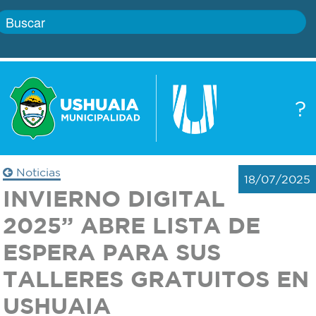
Inicio
?
Gobierno
Boletín
oficial
Servicios
Noticias
18/07/2025
Autoridades
INVIERNO DIGITAL
Trámites
2025” ABRE LISTA DE
Defensa
Transparencia
ESPERA PARA SUS
civil
TALLERES GRATUITOS EN
Actualidad
Zoonosis
USHUAIA
Correo