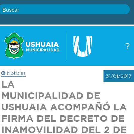
Inicio
?
Gobierno
Boletín
oficial
Servicios
Noticias
31/01/2017
Autoridades
LA
Trámites
MUNICIPALIDAD DE
Defensa
Transparencia
USHUAIA ACOMPAÑÓ LA
civil
FIRMA DEL DECRETO DE
Actualidad
Zoonosis
INAMOVILIDAD DEL 2 DE
Correo