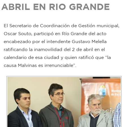
ABRIL EN RIO GRANDE
Bromatología
Personal
Rentas
El Secretario de Coordinación de Gestión municipal,
municipal
Oscar Souto, participó en Río Grande del acto
Municipal
encabezado por el intendente Gustavo Melella
ratificando la inamovilidad del 2 de abril en el
Mi
calendario de esa ciudad y quien ratificó que “la
causa Malvinas es irrenunciable”.
bondi
Boleto
estudiantil
Recorrido
colectivos