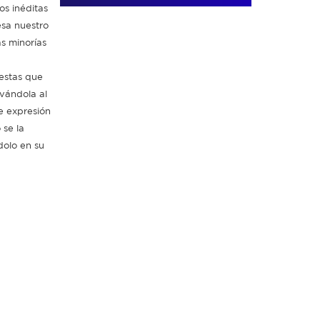
os inéditas
esa nuestro
as minorías
estas que
evándola al
de expresión
 se la
dolo en su