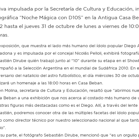
iva impulsada por la Secretaría de Cultura y Educación, in
fotográfica “Noche Mágica con D10S” en la Antigua Casa B
 hasta el jueves 31 de octubre de lunes a viernes de 10:0
ras.
exposición, que muestra el lado más humano del ídolo popular Diego
adona y es impulsada por el concejal Nicolás Pelloli, exhibirá fotograf
astián Dirube quién trabajó junto al “10” durante su etapa en el Show
mpañó a la Selección Argentina en el mundial de Sudáfrica 2010. En e
ersario del natalicio del astro futbolístico, el día miércoles 30 de octub
lizará un homenaje a las 18:00 horas en Casa Beban.
én Molina, secretaria de Cultura y Educación, resaltó que “abrimos nue
a Beban a una exhibición que nos acerca al costado más humano de 
stras figuras más destacadas como es el Diego. Allí, a través del lente
astián, podremos conocer otra de las múltiples facetas del ídolo popul
o como director técnico por nuestro seleccionado nacional al que tant
io”.
 su parte, el fotógrafo Sebastián Dirube, mencionó que “es un orgullo