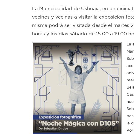
La Municipalidad de Ushuaia, en una iniciat
vecinos y vecinas a visitar la exposición 
misma podrá ser visitada desde el martes 22
horas y los días sábado de 15:00 a 19:00 ho
La 
Mar
Seb
aco
aniv
rea
Bel
Cas
nue
Seb
pas
le d
Por