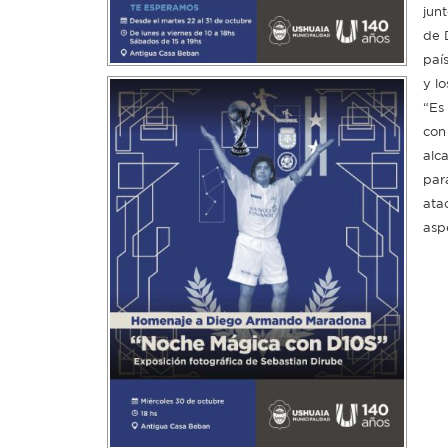
junt
de 
paí
y l
“Es
con
alc
par
ata
asp