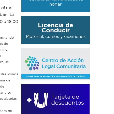
hogar
vita a
eban. La
0 a 18:00
Licencia de
Conducir
Material, cursos y exámenes
 Armando
ías de
bol y
l
re, se
stra icónica
una de
 de
ar y su
as alegrías
 para mi