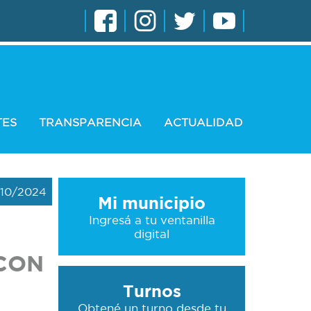
TES
TRANSPARENCIA
ACTUALIDAD
/10/2024
Mi municipio
Ingresá a tu ventanilla
digital
CON
Turnos
Obtené un turno desde tu