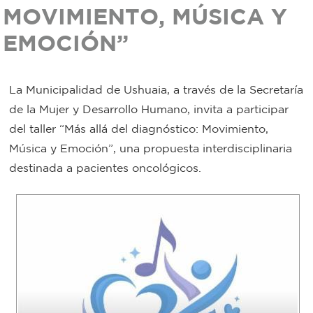
MOVIMIENTO, MÚSICA Y
Bromatología
EMOCIÓN”
Personal
Rentas
municipal
La Municipalidad de Ushuaia, a través de la Secretaría
Municipal
de la Mujer y Desarrollo Humano, invita a participar
del taller “Más allá del diagnóstico: Movimiento,
Mi
Música y Emoción”, una propuesta interdisciplinaria
bondi
destinada a pacientes oncológicos.
Boleto
estudiantil
Recorrido
colectivos