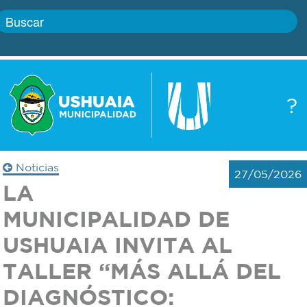
Inicio
?
Gobierno
Boletín
oficial
Servicios
Noticias
27/05/2026
Autoridades
LA
Trámites
MUNICIPALIDAD DE
Defensa
Transparencia
USHUAIA INVITA AL
civil
TALLER “MÁS ALLÁ DEL
Actualidad
Zoonosis
DIAGNÓSTICO:
Correo