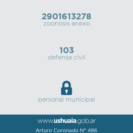
2901613278
zoonosis anexo
103
defensa civil
personal municipal
Arturo Coronado N° 486