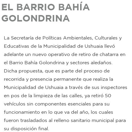
EL BARRIO BAHÍA
Bromatología
GOLONDRINA
Personal
Rentas
municipal
La Secretaría de Políticas Ambientales, Culturales y
Municipal
Educativas de la Municipalidad de Ushuaia llevó
adelante un nuevo operativo de retiro de chatarra en
Mi
el Barrio Bahía Golondrina y sectores aledaños.
bondi
Dicha propuesta, que es parte del proceso de
recorrida y presencia permanente que realiza la
Boleto
Municipalidad de Ushuaia a través de sus inspectores
en pos de la limpieza de las calles, ya retiró 50
estudiantil
vehículos sin componentes esenciales para su
funcionamiento en lo que va del año, los cuales
Recorrido
fueron trasladados al relleno sanitario municipal para
colectivos
su disposición final.