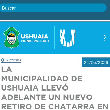
Inicio
?
Gobierno
Boletín
oficial
Servicios
Noticias
22/05/2026
Autoridades
LA
Trámites
MUNICIPALIDAD DE
Defensa
Transparencia
USHUAIA LLEVÓ
civil
ADELANTE UN NUEVO
Actualidad
Zoonosis
RETIRO DE CHATARRA EN
Correo