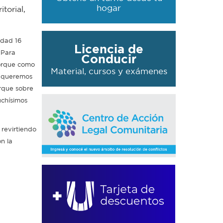
hogar
torial,
idad 16
Licencia de
“Para
Conducir
porque como
Material, cursos y exámenes
, queremos
orque sobre
uchísimos
 revirtiendo
on la