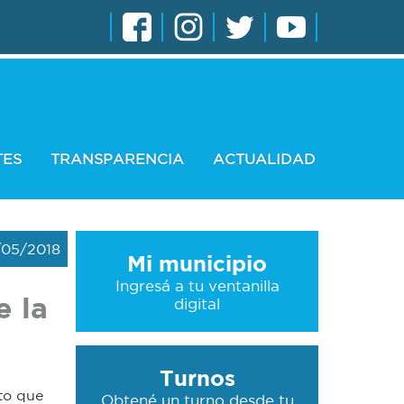
TES
TRANSPARENCIA
ACTUALIDAD
/05/2018
Mi municipio
Ingresá a tu ventanilla
e la
digital
Turnos
cto que
Obtené un turno desde tu