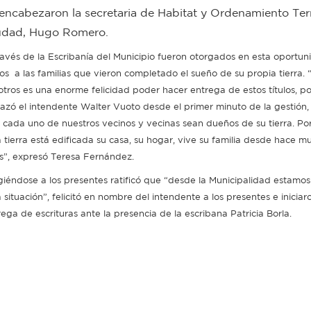
ncabezaron la secretaria de Habitat y Ordenamiento Terri
ciudad, Hugo Romero.
ravés de la Escribanía del Municipio fueron otorgados en esta oportun
ulos a las familias que vieron completado el sueño de su propia tierra. 
otros es una enorme felicidad poder hacer entrega de estos títulos, 
trazó el intendente Walter Vuoto desde el primer minuto de la gestión
 cada uno de nuestros vecinos y vecinas sean dueños de su tierra. P
a tierra está edificada su casa, su hogar, vive su familia desde hace m
s”, expresó Teresa Fernández.
igiéndose a los presentes ratificó que “desde la Municipalidad estamos
 situación”, felicitó en nombre del intendente a los presentes e iniciar
rega de escrituras ante la presencia de la escribana Patricia Borla.