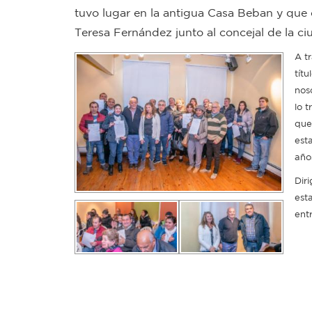
tuvo lugar en la antigua Casa Beban y que e
Teresa Fernández junto al concejal de la 
A t
tít
nos
lo 
que
est
año
Dir
esta
ent