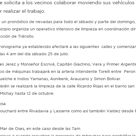
e solicita a los vecinos colaborar moviendo sus vehículos 
realizar el trabajo.
 un pronóstico de nevadas para todo el sábado y parte del domingo, 
icipio organiza un operativo intensivo de limpieza en coordinación dir
ección de Tránsito.
cronograma ya establecido afectará a las siguientes calles y comenzar
 las 4 am del día sábado 25 de julio:
les Jerez y Monseñor Escrivá, Capitán Giachino, Vera y Primer Argenti
po de máquinas trabajará en la arteria Intendente Torelli entre Peron
uelche e Indios Yamanas, Aonikenk, Araucano y Simon Bolívar.
ién se realizará la limpieza de la calle Ricardo Rojas en el barrio san
 Michay hasta 12 de octubre.
osa.
 Bouchard entre Rivadavia y Lasserre como así también Valdez desde 
Mar de Oses, en este caso desde las 7am.
 previa o cuando escuchen la presencia de máquinas para posibilitar la