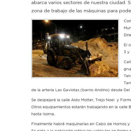
abarca varios sectores de nuestra ciudad. S
zona de trabajo de las máquinas para poder 
Con
Mun
Dir
El 
3 y
Cal
gru
Teh
Tamb
de la arteria Las Gaviotas (barrio Andino) desde Del
Se despejará la calle Aldo Motter, Trejo Noel y Form
Otros equipamientos estarán trabajando en la calle
hasta Isorna.
Finalmente habrá maquinarias en Cabo de Hornos y 
Se pide a la población retirar los vehículos en forma