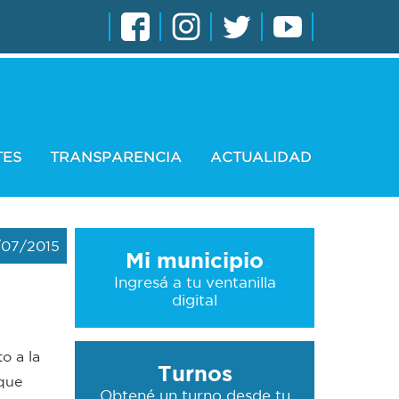
TES
TRANSPARENCIA
ACTUALIDAD
/07/2015
Mi municipio
Ingresá a tu ventanilla
digital
o a la
Turnos
 que
Obtené un turno desde tu