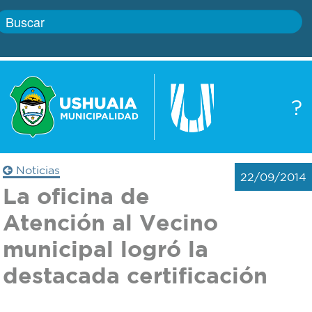
Inicio
?
Gobierno
Boletín
oficial
Servicios
Noticias
22/09/2014
Autoridades
La oficina de
Trámites
Atención al Vecino
Defensa
Transparencia
municipal logró la
civil
destacada certificación
Actualidad
Zoonosis
Correo