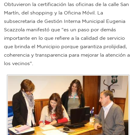
Obtuvieron la certificación las oficinas de la calle San
Bromatología
Martín, del shopping y la Oficina Móvil. La
Personal
subsecretaria de Gestión Interna Municipal Eugenia
Rentas
municipal
Scazzola manifestó que "es un paso por demás
importante en lo que refiere a la calidad de servicio
Municipal
que brinda el Municipio porque garantiza prolijidad,
coherencia y transparencia para mejorar la atención a
Mi
los vecinos".
bondi
Boleto
estudiantil
Recorrido
colectivos