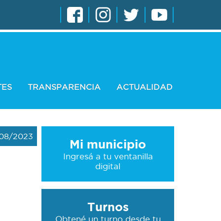
TES
TRANSPARENCIA
ACTUALIDAD
08/2023
Mi municipio
Ingresá a tu ventanilla
digital
Turnos
n
Obtené un turno desde tu