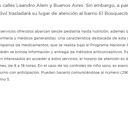
as calles Leandro Alem y Buenos Aires. Sin embargo, a part
vil trasladará su lugar de atención al barrio El Bosquecit
 servicios ofrecidos abarcan desde pediatría hasta nutrición, además 
ermería y médicos generalistas. Una característica destacada de esta
dispensa de medicamentos, que se realiza bajo el Programa Nacional 
bién se brinda información y entrega de métodos anticonceptivos. P
én interesados en acceder a estos servicios, el horario de atención es 
nes, de 8 a 18 horas. En el caso de los controles de niño sano, es esenci
turno con anticipación. Pueden hacerlo comunicándose al número (29
rno 5.