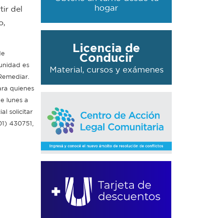
hogar
ir del
o,
Licencia de
de
Conducir
 unidad es
Material, cursos y exámenes
Remediar.
ara quienes
de lunes a
al solicitar
01) 430751,