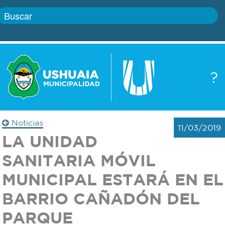
Inicio
?
Gobierno
Boletín
oficial
Servicios
Noticias
11/03/2019
Autoridades
LA UNIDAD
Trámites
SANITARIA MÓVIL
Defensa
Transparencia
MUNICIPAL ESTARÁ EN EL
civil
BARRIO CAÑADÓN DEL
Actualidad
Zoonosis
PARQUE
Correo