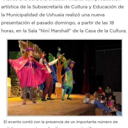
artística de la Subsecretaría de Cultura y Educación de
Bromatología
la Municipalidad de Ushuaia realizó una nueva
Personal
presentación el pasado domingo, a partir de las 18
Rentas
municipal
horas, en la Sala "Niní Marshall" de la Casa de la Cultura.
Municipal
Mi
bondi
Boleto
estudiantil
Recorrido
El evento contó con la presencia de un importante número de
colectivos