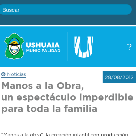
Inicio
?
Gobierno
Boletín
oficial
Servicios
Noticias
28/08/2012
Autoridades
Manos a la Obra,
Trámites
un espectáculo imperdible
Defensa
Transparencia
para toda la familia
civil
Actualidad
Zoonosis
"Manos a la obra", la creación infantil con producción
Correo