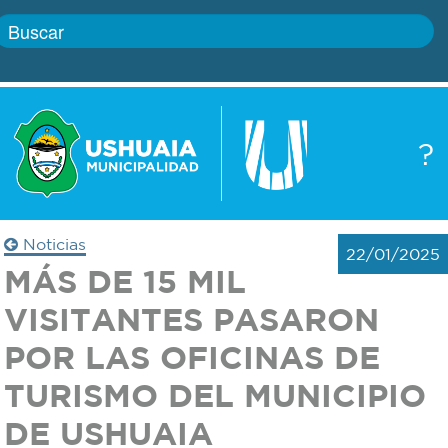
Inicio
?
Gobierno
Boletín
oficial
Servicios
Noticias
22/01/2025
Autoridades
MÁS DE 15 MIL
Trámites
VISITANTES PASARON
Defensa
Transparencia
POR LAS OFICINAS DE
civil
TURISMO DEL MUNICIPIO
Actualidad
Zoonosis
DE USHUAIA
Correo