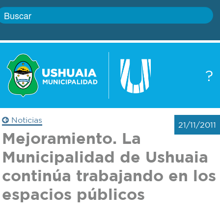
Inicio
?
Gobierno
Boletín
oficial
Servicios
Noticias
21/11/2011
Autoridades
Mejoramiento. La
Trámites
Municipalidad de Ushuaia
Defensa
Transparencia
continúa trabajando en los
civil
espacios públicos
Actualidad
Zoonosis
Correo