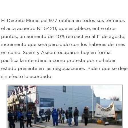
Bromatología
Personal
El Decreto Municipal 977 ratifica en todos sus términos
Rentas
municipal
el acta acuerdo N° 5420, que establece, entre otros
puntos, un aumento del 10% retroactivo al 1° de agosto,
Municipal
incremento que será percibido con los haberes del mes
en curso. Soem y Aseom ocuparon hoy en forma
Mi
pacífica la intendencia como protesta por no haber
bondi
estado presente en las negociaciones. Piden que se deje
sin efecto lo acordado.
Boleto
estudiantil
Recorrido
colectivos