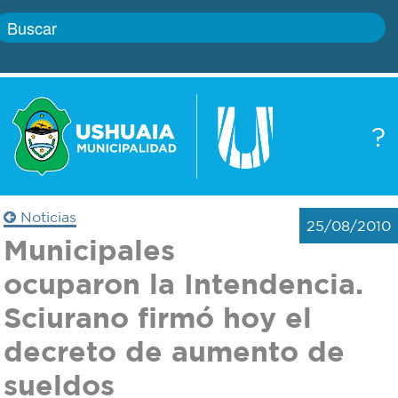
Inicio
?
Gobierno
Boletín
oficial
Servicios
Noticias
25/08/2010
Autoridades
Municipales
Trámites
ocuparon la Intendencia.
Defensa
Transparencia
Sciurano firmó hoy el
civil
decreto de aumento de
Actualidad
Zoonosis
sueldos
Correo