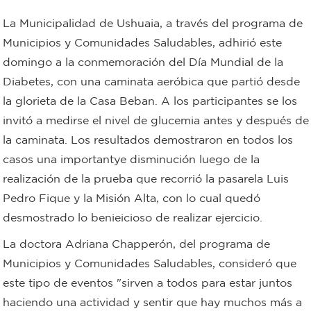
Bromatología
La Municipalidad de Ushuaia, a través del programa de
Personal
Municipios y Comunidades Saludables, adhirió este
domingo a la conmemoración del Día Mundial de la
Rentas
municipal
Diabetes, con una caminata aeróbica que partió desde
Municipal
la glorieta de la Casa Beban. A los participantes se los
invitó a medirse el nivel de glucemia antes y después de
Mi
la caminata. Los resultados demostraron en todos los
casos una importantye disminución luego de la
bondi
realización de la prueba que recorrió la pasarela Luis
Pedro Fique y la Misión Alta, con lo cual quedó
Boleto
desmostrado lo benieicioso de realizar ejercicio.
estudiantil
La doctora Adriana Chapperón, del programa de
Municipios y Comunidades Saludables, consideró que
Recorrido
este tipo de eventos "sirven a todos para estar juntos
colectivos
haciendo una actividad y sentir que hay muchos más a