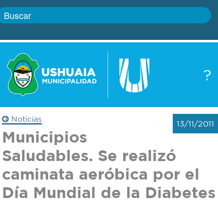
Inicio
?
Gobierno
Boletín
oficial
Servicios
Noticias
13/11/2011
Autoridades
Municipios
Trámites
Saludables. Se realizó
Defensa
Transparencia
caminata aeróbica por el
civil
Día Mundial de la Diabetes
Actualidad
Zoonosis
Correo