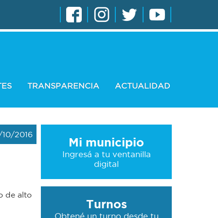
TES
TRANSPARENCIA
ACTUALIDAD
/10/2016
Mi municipio
Ingresá a tu ventanilla
digital
 de alto
Turnos
Obtené un turno desde tu