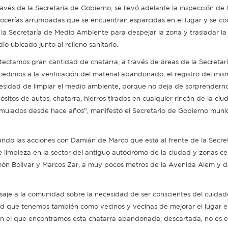
ravés de la Secretaría de Gobierno, se llevó adelante la inspección de 
rocerías arrumbadas que se encuentran esparcidas en el lugar y se co
 la Secretaría de Medio Ambiente para despejar la zona y trasladar la 
io ubicado junto al relleno sanitario.
tectamos gran cantidad de chatarra, a través de áreas de la Secretar
cedimos a la verificación del material abandonado, el registro del mis
esidad de limpiar el medio ambiente, porque no deja de sorprendern
sitos de autos, chatarra, hierros tirados en cualquier rincón de la ciu
mulados desde hace años”, manifestó el Secretario de Gobierno muni
ando las acciones con Damián de Marco que está al frente de la Secre
 limpieza en la sector del antiguo autódromo de la ciudad y zonas c
imón Bolivar y Marcos Zar, a muy pocos metros de la Avenida Alem y d
nsaje a la comunidad sobre la necesidad de ser conscientes del cuidad
idad que tenemos también como vecinos y vecinas de mejorar el lugar e
r en el que encontramos esta chatarra abandonada, descartada, no es e