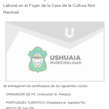
Laboral en el Foyer de la Casa de la Cultura Niní
Bromatología
Marshall.
Personal
Rentas
municipal
Municipal
Mi
bondi
Boleto
estudiantil
Se entregaron los certificados de los siguientes cursos:
· OPERADOR DE PC (instructor Sr. Pelozo).
Recorrido
· PORTUGUÈS TURISTICO (finalizado el. Agosto/14).
colectivos
· MOZO DE SALÓN