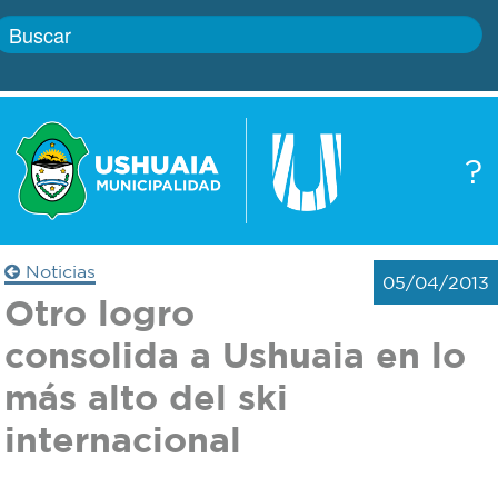
Inicio
?
Gobierno
Boletín
oficial
Servicios
Noticias
05/04/2013
Autoridades
Otro logro
Trámites
consolida a Ushuaia en lo
Defensa
Transparencia
más alto del ski
civil
internacional
Actualidad
Zoonosis
Correo