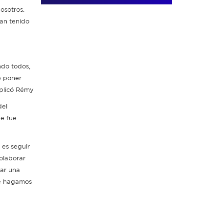
osotros.
an tenido
ndo todos,
e poner
xplicó Rémy
del
ue fue
 es seguir
colaborar
mar una
ue hagamos