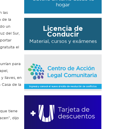
hogar
n las
 de la
ado un
Licencia de
Conducir
uz del Sur,
portar
Material, cursos y exámenes
ratuita el
currían para
apel,
 y llaves, en
a Casa de la
 que tiene
acen”, dijo