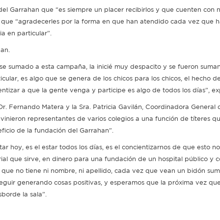
el Garrahan que “es siempre un placer recibirlos y que cuenten con n
y que “agradecerles por la forma en que han atendido cada vez que h
a en particular”.
an.
e sumado a esta campaña, la inicié muy despacito y se fueron suma
icular, es algo que se genera de los chicos para los chicos, el hecho d
entizar a que la gente venga y participe es algo de todos los días”, e
r. Fernando Matera y la Sra. Patricia Gavilán, Coordinadora General 
inieron representantes de varios colegios a una función de títeres q
ficio de la fundación del Garrahan”.
tar hoy, es el estar todos los días, es el concientizarnos de que esto no
rial que sirve, en dinero para una fundación de un hospital público y 
o que no tiene ni nombre, ni apellido, cada vez que vean un bidón su
 seguir generando cosas positivas, y esperamos que la próxima vez q
borde la sala”.