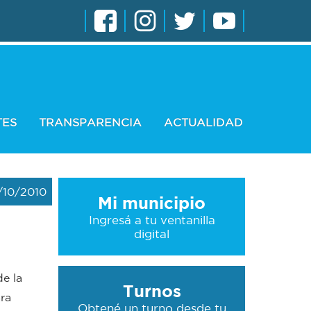
TES
TRANSPARENCIA
ACTUALIDAD
/10/2010
Mi municipio
Ingresá a tu ventanilla
digital
de la
Turnos
ra
Obtené un turno desde tu