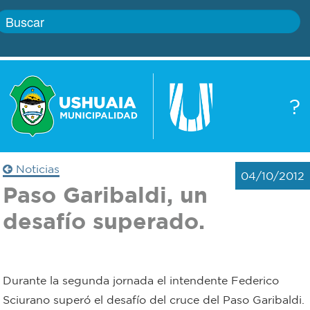
Inicio
?
Gobierno
Boletín
oficial
Servicios
Noticias
04/10/2012
Autoridades
Paso Garibaldi, un
Trámites
desafío superado.
Defensa
Transparencia
civil
Actualidad
Durante la segunda jornada el intendente Federico
Zoonosis
Sciurano superó el desafío del cruce del Paso Garibaldi.
Correo