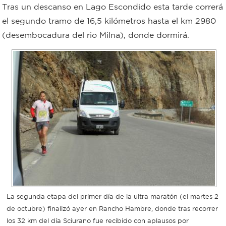
Tras un descanso en Lago Escondido esta tarde correrá
Bromatología
el segundo tramo de 16,5 kilómetros hasta el km 2980
Personal
(desembocadura del rio Milna), donde dormirá.
Rentas
municipal
Municipal
Mi
bondi
Boleto
estudiantil
Recorrido
La segunda etapa del primer día de la ultra maratón (el martes 2
de octubre) finalizó ayer en Rancho Hambre, donde tras recorrer
colectivos
los 32 km del día Sciurano fue recibido con aplausos por