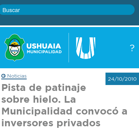
Inicio
?
Gobierno
Boletín
oficial
Servicios
Noticias
24/10/2010
Autoridades
Pista de patinaje
Trámites
sobre hielo. La
Defensa
Transparencia
Municipalidad convocó a
civil
inversores privados
Actualidad
Zoonosis
Correo