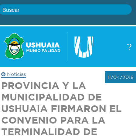
Inicio
?
Gobierno
Boletín
oficial
Servicios
Noticias
11/04/2018
Autoridades
PROVINCIA Y LA
Trámites
MUNICIPALIDAD DE
Defensa
Transparencia
USHUAIA FIRMARON EL
civil
CONVENIO PARA LA
Actualidad
Zoonosis
TERMINALIDAD DE
Correo