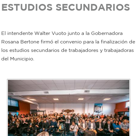
ESTUDIOS SECUNDARIOS
Bromatología
Personal
Rentas
municipal
El intendente Walter Vuoto junto a la Gobernadora
Municipal
Rosana Bertone firmó el convenio para la finalización de
los estudios secundarios de trabajadores y trabajadoras
Mi
del Municipio.
bondi
Boleto
estudiantil
Recorrido
colectivos