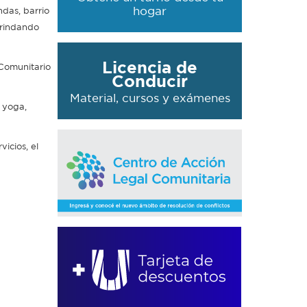
hogar
ndas, barrio
brindando
Licencia de
 Comunitario
Conducir
Material, cursos y exámenes
, yoga,
icios, el