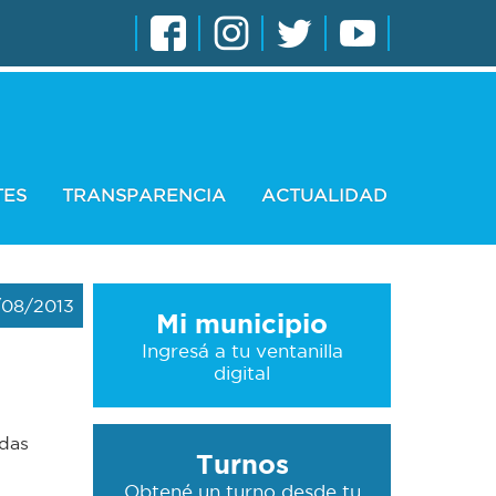
TES
TRANSPARENCIA
ACTUALIDAD
/08/2013
Mi municipio
Ingresá a tu ventanilla
digital
ndas
Turnos
Obtené un turno desde tu